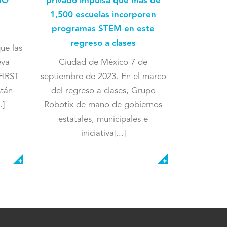
privado impulsa que más de
GO
1,500 escuelas incorporen
programas STEM en este
regreso a clases
ue las
Ciudad de México 7 de
eva
septiembre de 2023. En el marco
FIRST
del regreso a clases, Grupo
stán
Robotix de mano de gobiernos
.]
estatales, municipales e
iniciativa[...]