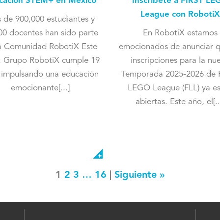
cación STEM+ en México
Inscríbete a FIRST LE
League con RobotiX
 de 900,000 estudiantes y
00 docentes han sido parte
En RobotiX estamos
a Comunidad RobotiX Este
emocionados de anunciar q
, Grupo RobotiX cumple 19
inscripciones para la nu
 impulsando una educación
Temporada 2025-2026 de 
emocionante[...]
LEGO League (FLL) ya e
abiertas. Este año, el[..
1
2
3
…
16
Siguiente »