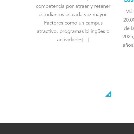
Edu
competencia por atraer y retener
Más
estudiantes es cada vez mayor.
20,0
Factores como un campus
de l
atractivo, programas bilingües o
2025
actividades[...]
años